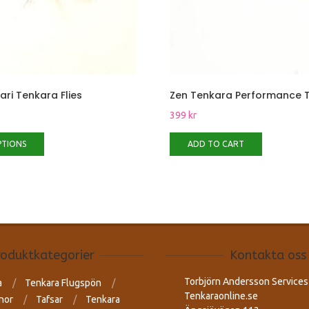
ri Tenkara Flies
Zen Tenkara Performance T
399
kr
PTIONS
ADD TO CART
roduktkategorier
Kontakta oss
Torbjörn Andersson Services
a
Tenkara Flugspön
Tenkaraonline.se
nor
Tafsar
Tenkara