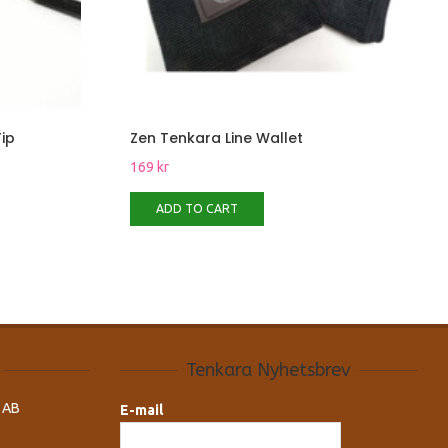
ip
Zen Tenkara Line Wallet
169
kr
ADD TO CART
Tenkara Nyhetsbrev
 AB
E-mail