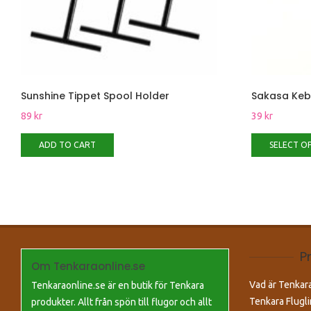
Sunshine Tippet Spool Holder
Sakasa Keba
89
kr
39
kr
ADD TO CART
SELECT O
P
Om Tenkaraonline.se
Vad är Tenkar
Tenkaraonline.se är en butik för Tenkara
Tenkara Flugli
produkter. Allt från spön till flugor och allt