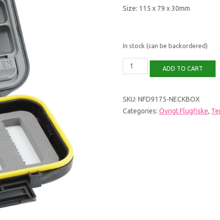
Size: 115 x 79 x 30mm
In stock (can be backordered)
Dr.Slick
ADD TO CART
Fly
Box
Small
Necklace
SKU:
NFD9175-NECKBOX
Waterproof
Categories:
Övrigt Flugfiske
,
Te
quantity