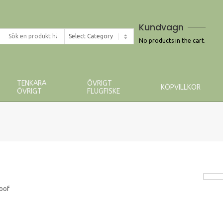
Kundvagn
earch
roducts
No products in the cart.
TENKARA
ÖVRIGT
KÖPVILLKOR
ÖVRIGT
FLUGFISKE
oof