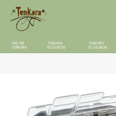
Skip
to
content
VAD ÄR
TENKARA
TENKARA
TENKARA
FLUGSPÖN
FLUGLINOR
Primary
Navigation
Menu