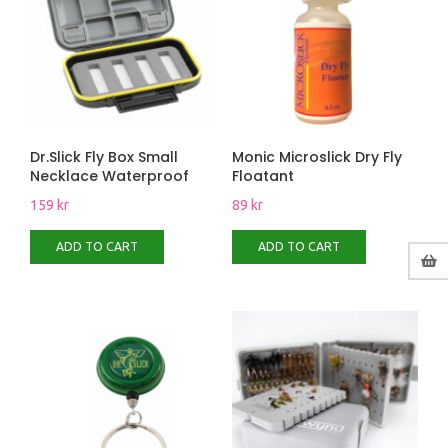
Dr.Slick Fly Box Small
Monic Microslick Dry Fly
Necklace Waterproof
Floatant
159
kr
89
kr
ADD TO CART
ADD TO CART