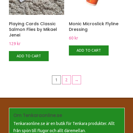
Playing Cards Classic
Monic Microslick Flyline
Salmon Flies by Mikael
Dressing
Jenei
60
kr
129
kr
ADD TO CART
ADD TO CART
1
2
→
Om Tenkaraonline.se
Tenkaraonline.se är en butik för Tenkara produkter. Allt
från spön till flugor och allt däremellan.