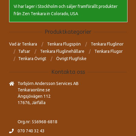
Vi har lager i Stockholm och säljer framförallt produkter
från Zen Tenkara in Colorado, USA
Produktkategorier
Vad är Tenkara
Tenkara Flugspön
Tenkara Fluglinor
Tafsar
Tenkara Fluglinehållare
Tenkara Flugor
Tenkara Övrigt
Övrigt Flugfiske
Kontakta oss
Torbjörn Andersson Services AB
Tenkaraonline.se
Ängsjövägen 112
17676, Järfälla
Org.nr: 556968-6818
070 740 32 43