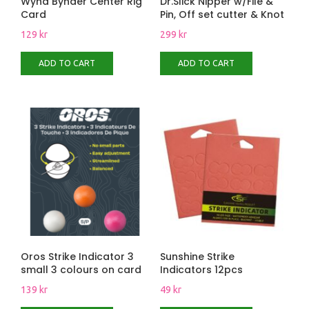
Wynd Bynder Center Rig
Dr.Slick Nipper w/File &
Card
Pin, Off set cutter & Knot
129
kr
299
kr
ADD TO CART
ADD TO CART
Oros Strike Indicator 3
Sunshine Strike
small 3 colours on card
Indicators 12pcs
139
kr
49
kr