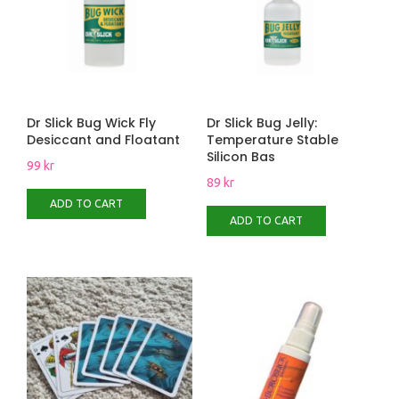
Dr Slick Bug Wick Fly
Dr Slick Bug Jelly:
Desiccant and Floatant
Temperature Stable
Silicon Bas
99
kr
89
kr
ADD TO CART
ADD TO CART