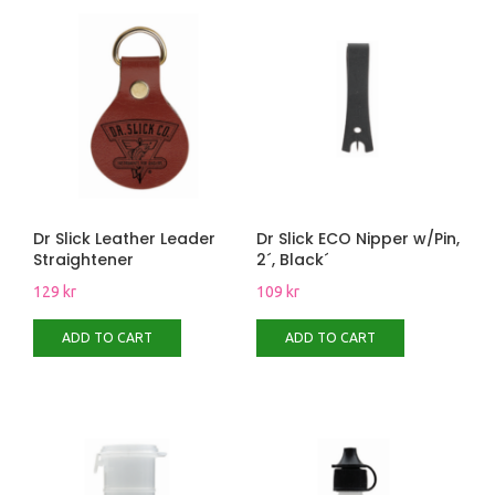
Dr Slick Leather Leader
Dr Slick ECO Nipper w/Pin,
Straightener
2´, Black´
129
kr
109
kr
ADD TO CART
ADD TO CART