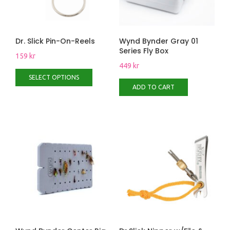
Dr. Slick Pin-On-Reels
Wynd Bynder Gray 01
Series Fly Box
159
kr
449
kr
SELECT OPTIONS
ADD TO CART