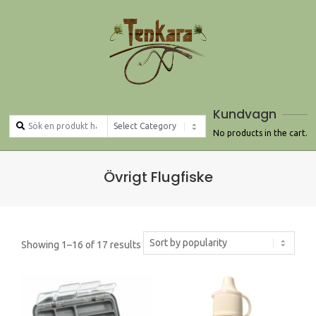
Skip
to
content
Kundvagn
Search
Products
No products in the cart.
Primary
Övrigt Flugfiske
Navigation
Menu
Showing 1–16 of 17 results