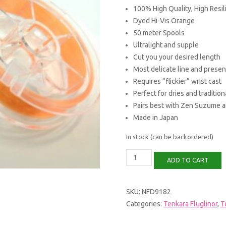
100% High Quality, High Resi
Dyed Hi-Vis Orange
50 meter Spools
Ultralight and supple
Cut you your desired length
Most delicate line and presen
Requires “flickier” wrist cast
Perfect for dries and tradition
Pairs best with Zen Suzume a
Made in Japan
In stock (can be backordered)
Zen
ADD TO CART
Tenkara
Level
Line
#3
SKU:
NFD9182
quantity
Categories:
Tenkara Fluglinor
,
T