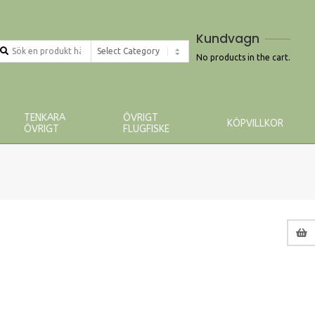
Kundvagn
earch
roducts
No products in the cart.
TENKARA
ÖVRIGT
KÖPVILLKOR
ÖVRIGT
FLUGFISKE