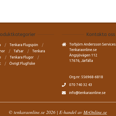
roduktkategorier
Kontakta oss
Torbjörn Andersson Services
a
Tenkara Flugspön
Tenkaraonline.se
nor
Tafsar
Tenkara
Ängsjövägen 112
e
Tenkara Flugor
17676, Järfälla
t
Övrigt Flugfiske
Org.nr: 556968-6818
070 740 32 43
info@tenkaraonline.se
© tenkaraonline.se 2026 | E-handel av
MrOnline.se