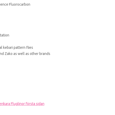
lience Fluorocarbon
tation
al kebari pattern flies
nd Zako as well as other brands
enkara Fluglinor första sidan