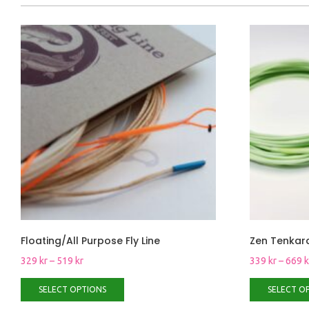
Floating/All Purpose Fly Line
Zen Tenkara
329
kr
–
519
kr
339
kr
–
669
k
SELECT OPTIONS
SELECT O