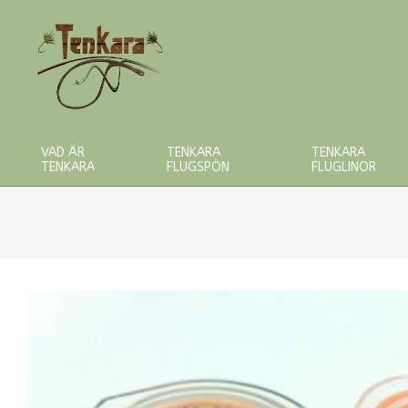
Skip
to
content
VAD ÄR
TENKARA
TENKARA
TENKARA
FLUGSPÖN
FLUGLINOR
Primary
Navigation
Menu